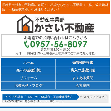
長崎県大村市で不動産の売買・ご相談ならかさい不動産〔（株）笠井建材
店 不動産事業部〕へお任せください！
営業時間:8:00～18:00
定休日:日曜/祝日/第2土曜/第4土曜(事前のご予約で対応可能)
ホーム
売買物件検索
売却の基礎知識
購入の基礎知識
リフォーム
よくある質問
お知らせ・ブログ
会社案内
かさい不動産〔（株）笠井建材店 不動産事業部〕
>
スタッフブログ
>
いつの間にか9月が終わり・・・10月へ・・・