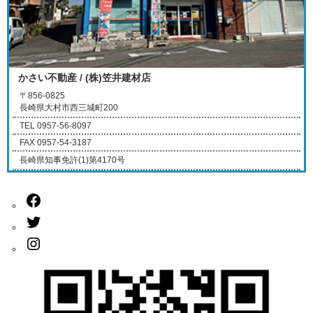
かさい不動産 / (株)笠井建材店
〒856-0825
長崎県大村市西三城町200
TEL 0957-56-8097
FAX 0957-54-3187
長崎県知事免許(1)第4170号