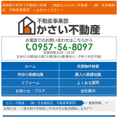
長崎県大村市で不動産の売買・ご相談ならかさい不動産〔（株）笠井建材
店 不動産事業部〕へお任せください！
営業時間:8:00～18:00
定休日:日曜/祝日/第2土曜/第4土曜(事前のご予約で対応可能)
ホーム
売買物件検索
売却の基礎知識
購入の基礎知識
リフォーム
よくある質問
お知らせ・ブログ
会社案内
かさい不動産〔（株）笠井建材店 不動産事業部〕
>
最新情報
>
お知らせ
>
西大村小学校区に中古住宅を販売開始します(^^♪