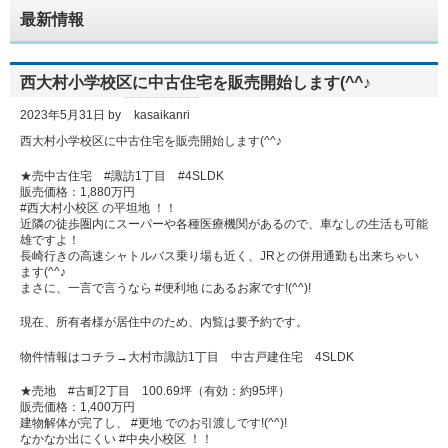
最新情報
西大村小学校区に中古住宅を販売開始します(^^♪
2023年5月31日
by
kasaikanri
西大村小学校区に中古住宅を販売開始します(^^♪
★売中古住宅 #諏訪1丁目 #4SLDK
販売価格：1,880万円
#西大村小校区 の平坦地 ！！
近隣の徒歩圏内にスーパーや各種医療機関があるので、車なしの生活も可能
雄ですよ！
長崎行きの高速シャトルバス乗り場も近く、JRとの併用通勤も出来ちゃい
ます(^^♪
まさに、一言で言うなら #便利地 にあるお家です!(^^)!
現在、所有者様が居住中のため、内覧は要予約です。
物件情報はコチラ→
大村市諏訪1丁目 中古戸建住宅 4SLDK
★売地 #古町2丁目 100.69坪（有効：約95坪）
販売価格：1,400万円
建物解体が完了し、 #更地 でのお引渡しです!(^^)!
なかなか出にくい #中央小校区 ！！