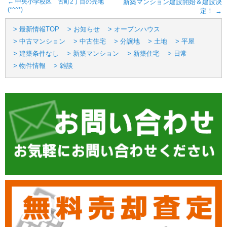
←
中央小学校区 古町2丁目の売地
新築マンション建設開始＆建設決
(*^^*)
定！
→
> 最新情報TOP
> お知らせ
> オープンハウス
> 中古マンション
> 中古住宅
> 分譲地
> 土地
> 平屋
> 建築条件なし
> 新築マンション
> 新築住宅
> 日常
> 物件情報
> 雑談