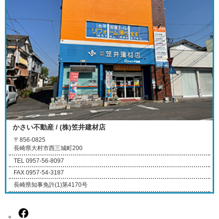
かさい不動産 / (株)笠井建材店
〒856-0825
長崎県大村市西三城町200
TEL 0957-56-8097
FAX 0957-54-3187
長崎県知事免許(1)第4170号